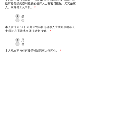
政府豁免接受强制检疫的任何人士有密切接触，尤其是家
人、家庭傭工及司机。
*
是
否
本人在过去 14 日内并未曾与任何确诊人士或怀疑确诊人
士(无论在香港或海外)有密切接触。
*
是
否
本人现在不与任何接受强制隔离人仕同住。​
*
是
否
您的姓名（如身份證明文件上所显示）
*
您的电话号码
*
本人声明以上申报内容全部属实。
*