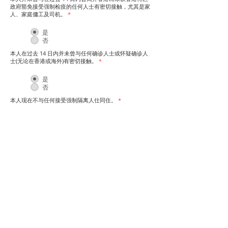
政府豁免接受强制检疫的任何人士有密切接触，尤其是家
人、家庭傭工及司机。
*
是
否
本人在过去 14 日内并未曾与任何确诊人士或怀疑确诊人
士(无论在香港或海外)有密切接触。
*
是
否
本人现在不与任何接受强制隔离人仕同住。​
*
是
否
您的姓名（如身份證明文件上所显示）
*
您的电话号码
*
本人声明以上申报内容全部属实。
*