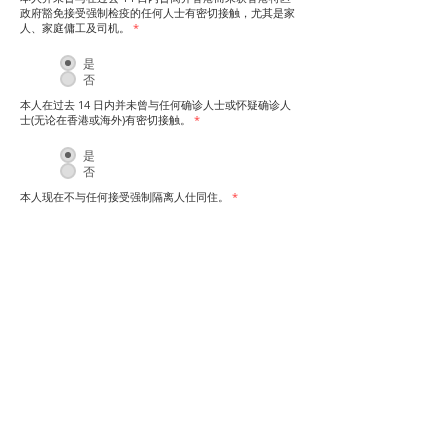
政府豁免接受强制检疫的任何人士有密切接触，尤其是家
人、家庭傭工及司机。
*
是
否
本人在过去 14 日内并未曾与任何确诊人士或怀疑确诊人
士(无论在香港或海外)有密切接触。
*
是
否
本人现在不与任何接受强制隔离人仕同住。​
*
是
否
您的姓名（如身份證明文件上所显示）
*
您的电话号码
*
本人声明以上申报内容全部属实。
*