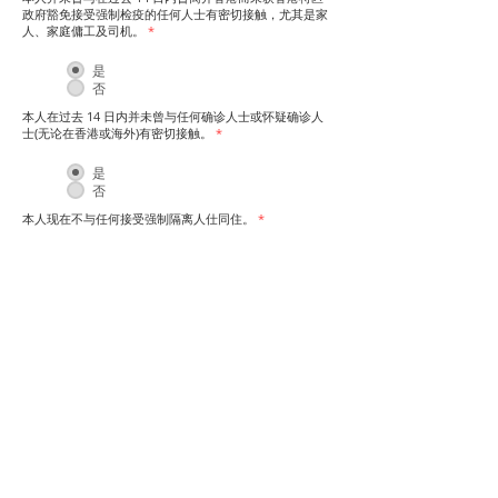
政府豁免接受强制检疫的任何人士有密切接触，尤其是家
人、家庭傭工及司机。
*
是
否
本人在过去 14 日内并未曾与任何确诊人士或怀疑确诊人
士(无论在香港或海外)有密切接触。
*
是
否
本人现在不与任何接受强制隔离人仕同住。​
*
是
否
您的姓名（如身份證明文件上所显示）
*
您的电话号码
*
本人声明以上申报内容全部属实。
*