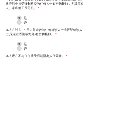
政府豁免接受强制检疫的任何人士有密切接触，尤其是家
人、家庭傭工及司机。
*
是
否
本人在过去 14 日内并未曾与任何确诊人士或怀疑确诊人
士(无论在香港或海外)有密切接触。
*
是
否
本人现在不与任何接受强制隔离人仕同住。​
*
是
否
您的姓名（如身份證明文件上所显示）
*
您的电话号码
*
本人声明以上申报内容全部属实。
*