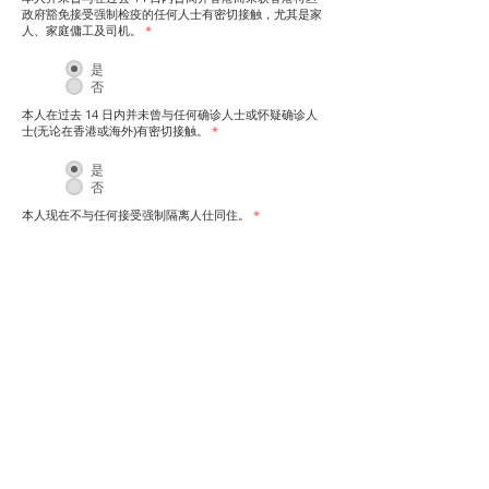
政府豁免接受强制检疫的任何人士有密切接触，尤其是家
人、家庭傭工及司机。
*
是
否
本人在过去 14 日内并未曾与任何确诊人士或怀疑确诊人
士(无论在香港或海外)有密切接触。
*
是
否
本人现在不与任何接受强制隔离人仕同住。​
*
是
否
您的姓名（如身份證明文件上所显示）
*
您的电话号码
*
本人声明以上申报内容全部属实。
*