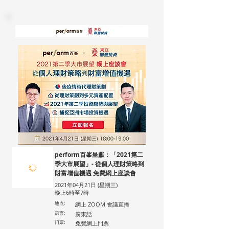
perform百峯呈獻：「2021第二
季大市展望」- 從個人理財策略到
財富增值機遇 免費網上座談會
2021年04月21日 (星期三)
晚上6時至7時
地点:
網上 ZOOM 會議直播
语言:
廣東話
门票:
免費網上門票