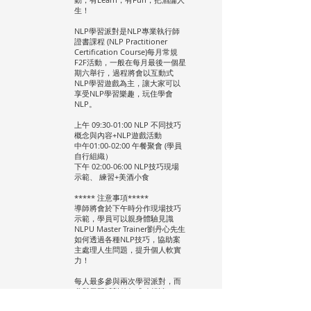
生！
NLP學習派對是NLP專業執行師
證書課程 (NLP Practitioner
Certification Course)每月常規
F2F活動，一般在每月最後一個星
期六舉行，過程將會以互動式
NLP學習遊戲為主，讓大家可以
享受NLP學習樂趣，玩住學會
NLP。
上午 09:30-01:00 NLP 不同技巧
概念與內容+NLP遊戲活動
中午01:00-02:00 午餐聚會 (學員
自行組織）
下午 02:00-06:00 NLP技巧現場
示範、 練習+美酒小食
***** 注意事項*****
導師將會於下午時分作現場技巧
示範，學員可以親身體驗見識
NLPU Master Trainer劉丹心先生
如何透過各種NLP技巧，協助案
主處理人生問題，提升個人軟實
力！
每人最多參與兩次學習派對，而
參與學習派對後如成功報讀NLP
執行師國際證書課程, 學習派對所