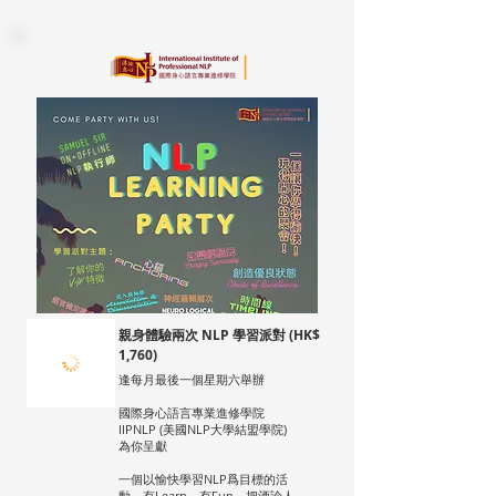
親身體驗兩次 NLP 學習派對 (HK$
1,760)
逢每月最後一個星期六舉辦
國際身心語言專業進修學院
IIPNLP (美國NLP大學結盟學院)
為你呈獻
一個以愉快學習NLP爲目標的活
動，有Learn，有Fun，把酒論人