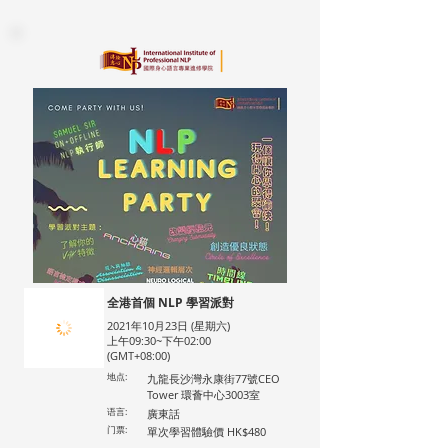
全港首個 NLP 學習派對
2021年10月23日 (星期六)
上午09:30~下午02:00
(GMT+08:00)
地点:
九龍長沙灣永康街77號CEO
Tower 環薈中心3003室
语言:
廣東話
门票:
單次學習體驗價 HK$480