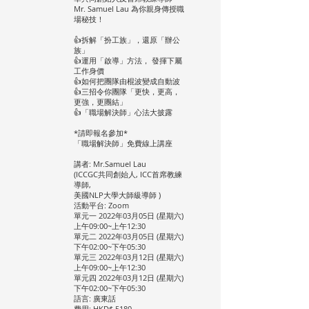
Mr. Samuel Lau 為你親身傳授職
場秘技！
👍拆解「扮工族」，還原「辦公
族」
👍運用「啟導」方法， 發揮下屬
工作身價
👍如何把團隊由棍波變成自動波
👍三招令你團隊「更快，更高，
更強，更團結」
👍「職場解決師」心法大披露
*請即報名參加*
「職場解決師」免費線上講座
講者: Mr.Samuel Lau
(ICCGC共同創始人, ICC首席教練
導師,
美國NLP大學大師級導師 )
活動平台: Zoom
單元一 2022年03月05日 (星期六)
上午09:00~上午12:30
單元二 2022年03月05日 (星期六)
下午02:00~下午05:30
單元三 2022年03月12日 (星期六)
上午09:00~上午12:30
單元四 2022年03月12日 (星期六)
下午02:00~下午05:30
語言: 廣東話
費用: HKD$ 5180