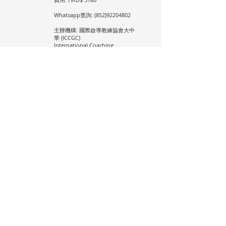
Whatsapp查詢:
(852)92204802
主辦機構: 國際啟導教練協會大中
華 (ICCGC)
International Coaching
Community (ICC)由 Joseph
O’Connor 和 Andrea Lages 於
2001年創立，是全球最大的教練
專業組織之一，在67個國家擁有
超過13,000名註冊專業教練。 國
際啟導教練協會大中華 (ICCGC)
是ICC唯一認可在中國、香港、台
灣和澳門的官方培訓組織。
地点:
T.S.T. / 灣仔/ 上環培訓中心/
待定
语言:
廣東話
门票:
ICCGC | Lau Samuel |
samuel@nlpasia.com
|
85293310022