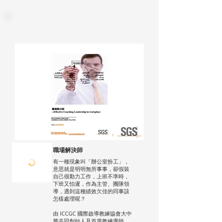
職場解決師
有一種現象叫「辦公室扮工」，
意思就是明明無所事事，卻假裝
自己很勤力工作，上班不準時，
下班又怕遲，作為主管、團隊領
導，遇到這種績效欠佳的同事該
怎樣處理呢？
由 ICCGC 國際啟導教練協會大中
華共同創始人及首席教練導師