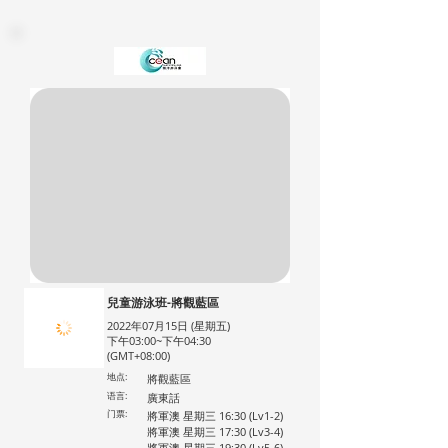
兒童游泳班-將觀藍區
2022年07月15日 (星期五)
下午03:00~下午04:30
(GMT+08:00)
地点:
將觀藍區
语言:
廣東話
门票:
將軍澳 星期三 16:30 (Lv1-2)
將軍澳 星期三 17:30 (Lv3-4)
將軍澳 星期三 19:30 (Lv5-6)