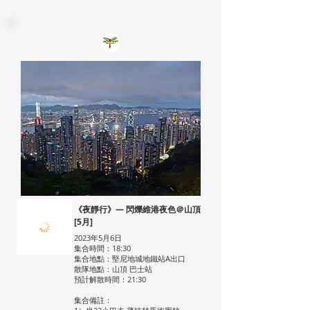
《夜靜行》— 閃爍維港夜色＠山頂
[5月]
2023年5月6日
集合時間：18:30
集合地點：堅尼地城地鐵站A出口
散隊地點：山頂 巴士站
預計解散時間：21:30
集合備註：