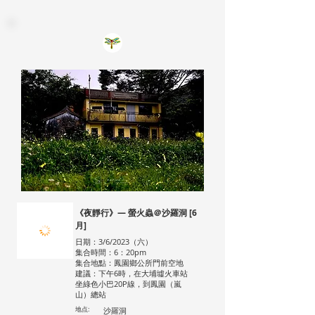
《夜靜行》— 螢火蟲＠沙羅洞 [6
月]
日期：3/6/2023（六）
集合時間：6：20pm
集合地點：鳳園鄉公所門前空地
建議：下午6時，在大埔墟火車站
坐綠色小巴20P線，到鳳園（嵐
山）總站
地点:
沙羅洞