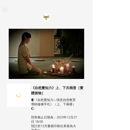
《自然覺知力》上、下共兩冊［實
體貨物］
🌒《自然覺知力—情意自然教育
導師修煉手札》（上、下兩冊）
🌔
預售截止日期為：2023年12月27
日 18:00
預計於12月書籍印刷出來後為大