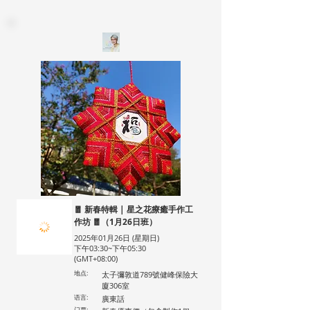
🧧 新春特輯 | 星之花療癒手作工
作坊 🧧（1月26日班）
2025年01月26日 (星期日)
下午03:30~下午05:30
(GMT+08:00)
地点:
太子彌敦道789號健峰保險大
廈306室
语言:
廣東話