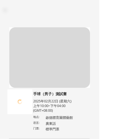
手球（男子）測試賽
2025年02月22日 (星期六)
上午10:00~下午04:00
(GMT+08:00)
地点:
啟德體育園體藝館
语言:
廣東話
门票:
標準門票