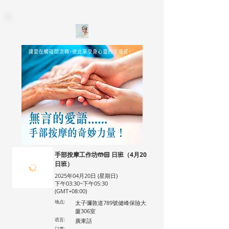
手部按摩工作坊🤲🏻 日班（4月20
日班）
2025年04月20日 (星期日)
下午03:30~下午05:30
(GMT+08:00)
地点:
太子彌敦道789號健峰保險大
廈306室
语言:
廣東話