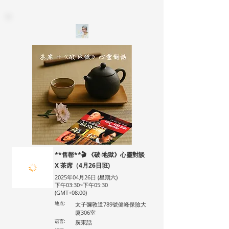
**售罄**🎬 《破·地獄》心靈對談
X 茶席（4月26日班)
2025年04月26日 (星期六)
下午03:30~下午05:30
(GMT+08:00)
地点:
太子彌敦道789號健峰保險大
廈306室
语言:
廣東話