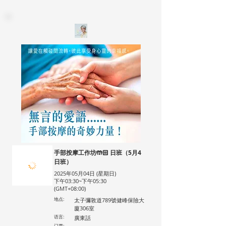
手部按摩工作坊🤲🏻 日班（5月4
日班）
2025年05月04日 (星期日)
下午03:30~下午05:30
(GMT+08:00)
地点:
太子彌敦道789號健峰保險大
廈306室
语言:
廣東話