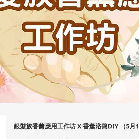
銀髮族香薰應用工作坊 X 香薰浴鹽DIY （5月