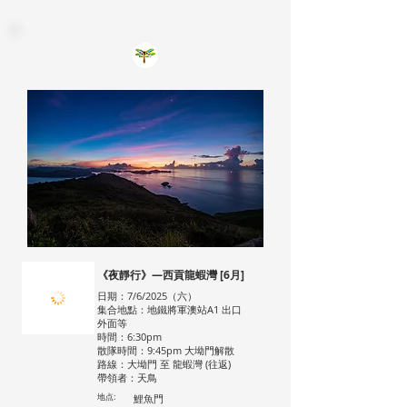
《夜靜行》—西貢龍蝦灣 [6月]
日期：7/6/2025（六）
集合地點：地鐵將軍澳站A1 出口
外面等
時間：6:30pm
散隊時間：9:45pm 大坳門解散
路線：大坳門 至 龍蝦灣 (往返)
帶領者：天鳥
地点:
鯉魚門