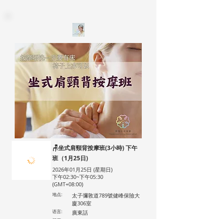
🪑坐式肩頸背按摩班(3小時) 下午
班（1月25日)
2026年01月25日 (星期日)
下午02:30~下午05:30
(GMT+08:00)
地点:
太子彌敦道789號健峰保險大
廈306室
语言:
廣東話