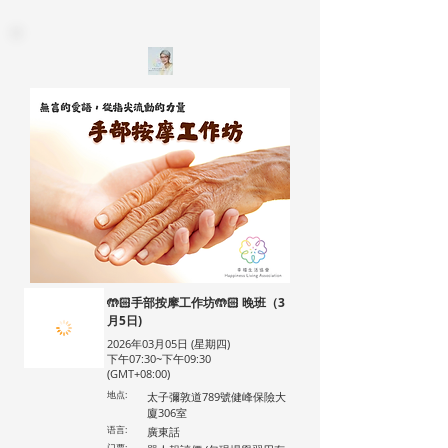
🤲🏻手部按摩工作坊🤲🏻 晚班（3
月5日)
2026年03月05日 (星期四)
下午07:30~下午09:30
(GMT+08:00)
地点:
太子彌敦道789號健峰保險大
廈306室
语言:
廣東話