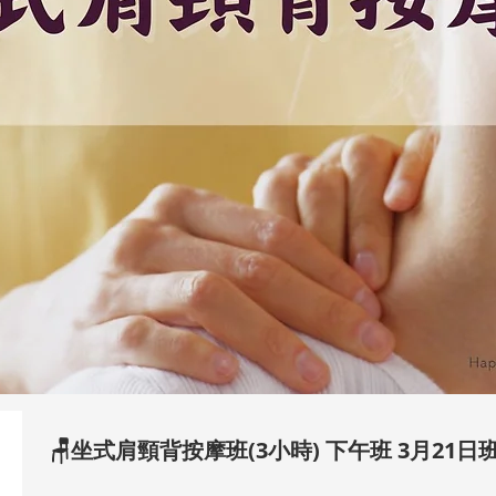
🪑坐式肩頸背按摩班(3小時) 下午班 3月21日