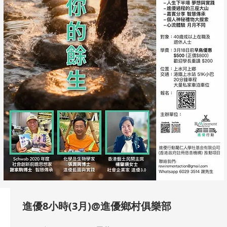
進優8小時(3月)@進優鄉村俱樂部