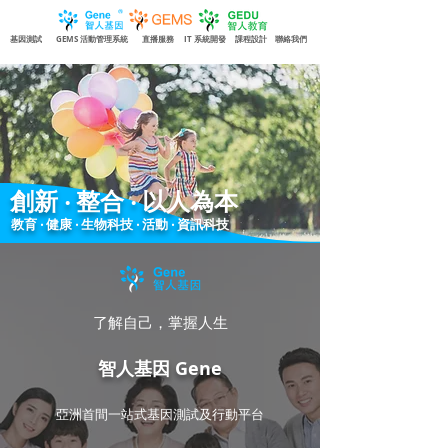
基因測試
GEMS 活動管理系統
直播服務
IT 系統開發
課程設計
聯絡我們
創新 ‧ 整合 ‧ 以人為本
教育 ‧ 健康 ‧ 生物科技 ‧ 活動 ‧ 資訊科技
了解自己，掌握人生
智人基因 Gene
亞洲首間一站式基因測試及行動平台