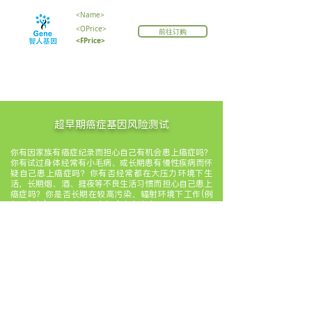
<Name>
<OPrice>
前往订购
<FPrice>
超早期癌症基因风险测试
你有因家族有癌症纪录而担心自己有机会患上癌症吗？
你有试过身体经常有小毛病、或长期患有慢性疾病而怀
疑自己患上癌症吗？你有否经常都在大压力环境下生
活，长期烟、酒、捱夜等不良生活习惯而担心自己患上
癌症吗？你是否长期在较高污染、辐射环境下工作(例
如飞机师)，而担心自己有机会患上癌症吗？
我们的超早期癌症基因风险测试，透过在血液中循环的
癌细胞基因 (CTDNA) 标记，能準确检测出非常早期的
癌细胞有否已开始生长，更能早至检测出癌前病变阶
段，比现时最先进的正电子扫描技术早叁至五年发现癌
细胞；即使不幸地发现有癌细胞在生长，因为大部份都
属於很早期阶段，故此能及早对症下药，大大提高治癒
机率，以及治疗时和康复後的生活品质。