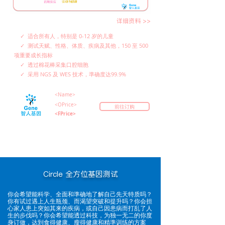
详细资料 >>
✓ 适合所有人，特别是 0-12 岁的儿童
✓ 测试天赋、性格、体质、疾病及其他，150 至 500
项重要成长指标
✓ 透过棉花棒采集口腔细胞
✓ 采用 NGS 及 WES 技术，準确度达99.9%
<Name>
<OPrice>
前往订购
<FPrice>
Circle 全方位基因测试
​你会希望能科学、全面和準确地了解自己先天特质吗？
你有试过遇上人生瓶颈、而渴望突破和提升吗？你会担
心家人患上突如其来的疾病，或自己因患病而打乱了人
生的步伐吗？你会希望能透过科技，为独一无二的你度
身订做，达到食得健康、瘦得健康和精準训练的方案