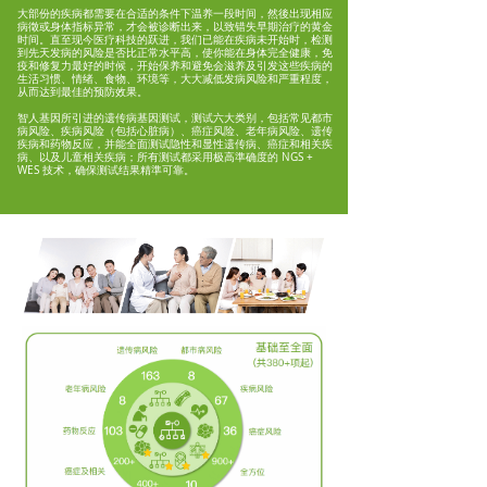
大部份的疾病都需要在合适的条件下温养一段时间，然後出现相应
病徵或身体指标异常，才会被诊断出来，以致错失早期治疗的黄金
时间。直至现今医疗科技的跃进，我们已能在疾病未开始时，检测
到先天发病的风险是否比正常水平高，使你能在身体完全健康，免
疫和修复力最好的时候，开始保养和避免会滋养及引发这些疾病的
生活习惯、情绪、食物、环境等，大大减低发病风险和严重程度，
从而达到最佳的预防效果。
智人基因所引进的遗传病基因测试，测试六大类别，包括常见都市
病风险、疾病风险（包括心脏病）、癌症风险、老年病风险、遗传
疾病和药物反应，并能全面测试隐性和显性遗传病、癌症和相关疾
病、以及儿童相关疾病；所有测试都采用极高準确度的 NGS +
WES 技术，确保测试结果精準可靠。