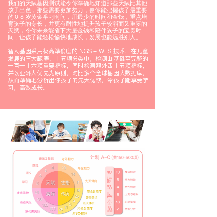
我们的天赋基因测试能令你準确地知道那些天赋比其他
孩子出色，那些需要更加努力，使你能把握孩子最重要
的 0-8 岁黄金学习时间﹐用最少的时间和金钱，重点培
育孩子的专长，并更有耐性地提升孩子较弱而又重要的
天赋，令你未来能省下大量金钱和陪伴孩子的宝贵时
间﹐让孩子能轻松愉快地成长，发展也能远胜别人。
智人基因采用极高準确度的 NGS + WES 技术，在儿童
发展的三大範畴、十五项分类中，检测由基础至完整的
一百一十
六
项重要指标，同时检测额外四十五项指标，
并以亚洲人优先为原则，对比多个全球基因大数据库，
从而準确地分析出你孩子的先天优缺，令孩子能享受学
习，高效成长。