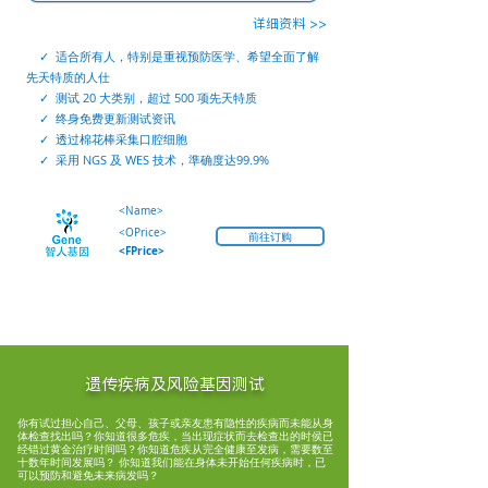
详细资料 >>
✓ 适合所有人，特别是重视预防医学、希望全面了解
先天特质的人仕
✓ 测试 20 大类别，超过 500 项先天特质
✓ 终身免费更新测试资讯
✓ 透过棉花棒采集口腔细胞
✓ 采用 NGS 及 WES 技术，準确度达99.9%
<Name>
<OPrice>
前往订购
<FPrice>
遗传疾病及风险基因测试
​你有试过担心自己、父母、孩子或亲友患有隐性的疾病而未能从身
体检查找出吗？你知道很多危疾，当出现症状而去检查出的时侯已
经错过黄金治疗时间吗？你知道危疾从完全健康至发病，需要数至
十数年时间发展吗？ 你知道我们能在身体未开始任何疾病时，已
可以预防和避免未来病发吗？